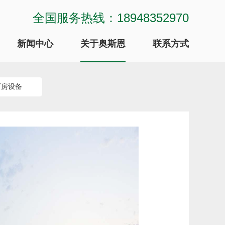
全国服务热线：18948352970
新闻中心
关于奥斯恩
联系方式
厂房设备