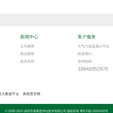
新闻中心
客户服务
公司新闻
大气污染监测云平台
热点新闻
联系我们
技术支持
咨询热线：
18948352970
恩大数据平台
奥斯恩官网
© 2009-2024 深圳市奥斯恩净化技术有限公司 版权所有
粤ICP备13004430号